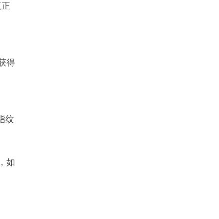
真正
获得
指纹
，如